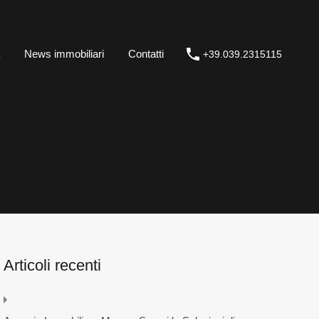
casa
News immobiliari
Contatti
+39.039.2315115
News immobiliari
Contatti
+39.039.2315115
Articoli recenti