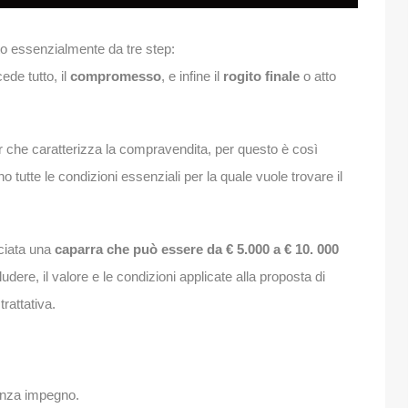
o essenzialmente da tre step:
ede tutto, il
compromesso
, e infine il
rogito finale
o atto
iter che caratterizza la compravendita, per questo è così
o tutte le condizioni essenziali per la quale vuole trovare il
sciata una
caparra che può essere da € 5.000 a € 10. 000
udere, il valore e le condizioni applicate alla proposta di
rattativa.
enza impegno.