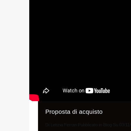
Proposta di acquisto
Di
Letizia Ferrari
Pubblicato in
Blog
Su
03/11