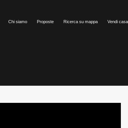
me
Chi siamo
Proposte
Ricerca su mappa
Vendi 
Chi siamo
Proposte
Ricerca su mappa
Vendi casa