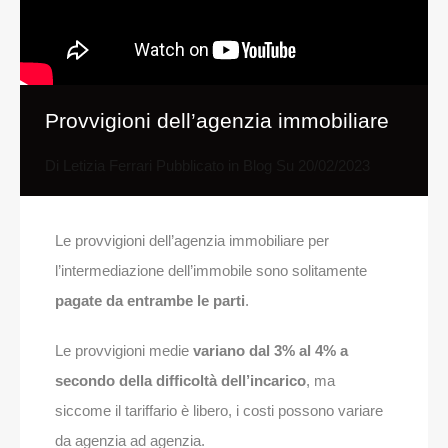
Provvigioni dell’agenzia immobiliare
Di
Letizia Ferrari
Pubblicato in
Blog
Su
20/02/2023
Le provvigioni dell’agenzia immobiliare per
l’intermediazione dell’immobile sono solitamente
pagate da entrambe le parti
.
Le provvigioni medie
variano dal 3% al 4% a
secondo della difficoltà dell’incarico
, ma
siccome il tariffario è libero, i costi possono variare
da agenzia ad agenzia.