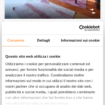
Monza Triante – Via Biancamano 4
Situato nella zona più servita di Monza, completa di tutti…
Consenso
Dettagli
Informazioni sui cookie
Camere da letto
Bagni
Area
2
128
mq.
2
Questo sito web utilizza i cookie
Utilizziamo i cookie per personalizzare contenuti ed
Venduto
annunci, per fornire funzionalità dei social media e per
Trattativa riservata
analizzare il nostro traffico. Condividiamo inoltre
informazioni sul modo in cui utilizzi il nostro sito con i
nostri partner che si occupano di analisi dei dati web,
pubblicità e social media, i quali potrebbero combinarle
con altre informazioni che hai fornito loro o che hanno
raccolto dal tuo utilizzo dei loro servizi.