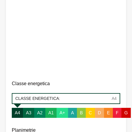
Classe energetica
CLASSE ENERGETICA:
A4
A4
A3
A2
A1
A+
A
B
C
D
E
F
G
Planimetrie