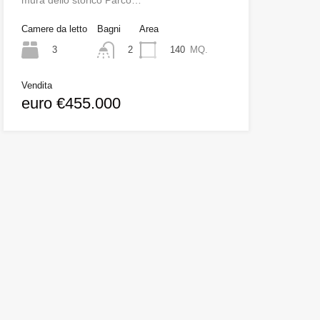
mura dello storico Parco…
Camere da letto
Bagni
Area
3
140
MQ.
2
Vendita
euro €455.000