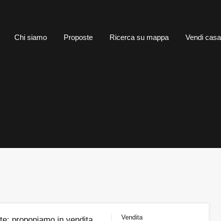
me
Chi siamo
Proposte
Ricerca su mappa
Vendi 
Chi siamo
Proposte
Ricerca su mappa
Vendi casa
Vendita
te: proponiamo in vendita