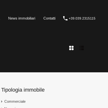
casa
News immobiliari
Contatti
+39.039.2315115
News immobiliari
Contatti
+39.039.2315115
Tipologia immobile
Commerciale