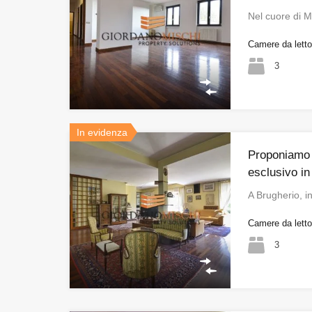
Nel cuore di 
Camere da lett
3
In evidenza
Proponiamo 
esclusivo in v
A Brugherio, i
Camere da lett
3