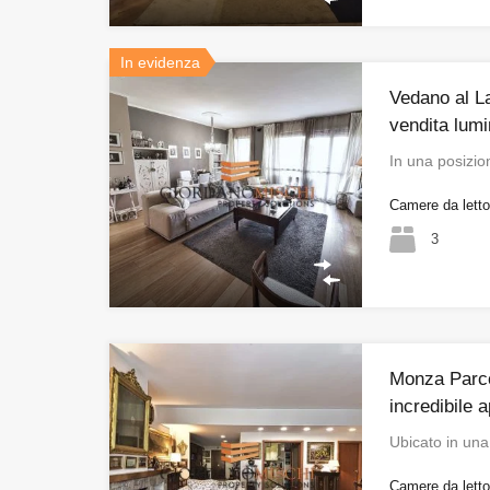
In evidenza
Vedano al L
vendita lumi
In una posizio
Camere da lett
3
Monza Parco
incredibile 
Ubicato in una
Camere da lett