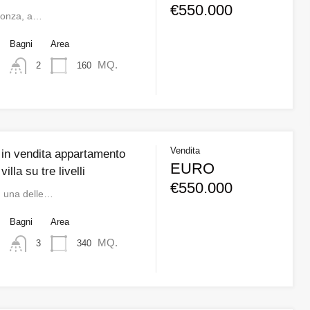
€550.000
Monza, a…
o
Bagni
Area
MQ.
160
2
Vendita
in vendita appartamento
EURO
illa su tre livelli
€550.000
n una delle…
o
Bagni
Area
MQ.
340
3