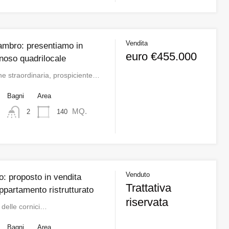
Vendita
ambro: presentiamo in
euro €455.000
noso quadrilocale
ne straordinaria, prospiciente…
o
Bagni
Area
MQ.
140
2
Venduto
: proposto in vendita
Trattativa
appartamento ristrutturato
riservata
 delle cornici…
o
Bagni
Area