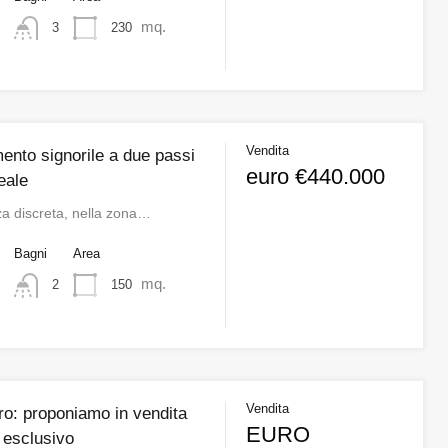
mq.
230
3
Vendita
ento signorile a due passi
euro €440.000
eale
za discreta, nella zona…
o
Bagni
Area
mq.
150
2
Vendita
o: proponiamo in vendita
EURO
 esclusivo