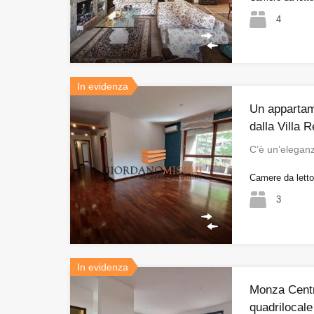
4
In evidenza
Un appartam
dalla Villa R
C’è un’elegan
Camere da lett
3
In evidenza
Monza Centr
quadrilocale