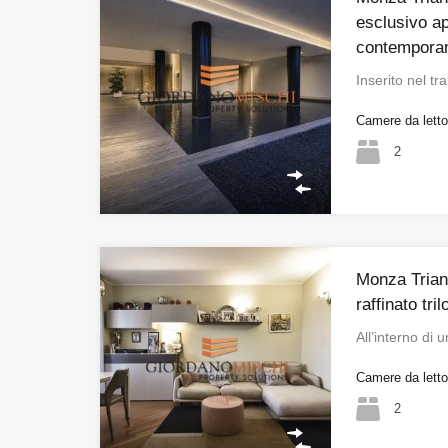
esclusivo a
contempora
Inserito nel t
Camere da lett
2
Monza Triant
raffinato tri
All’interno d
Camere da lett
2